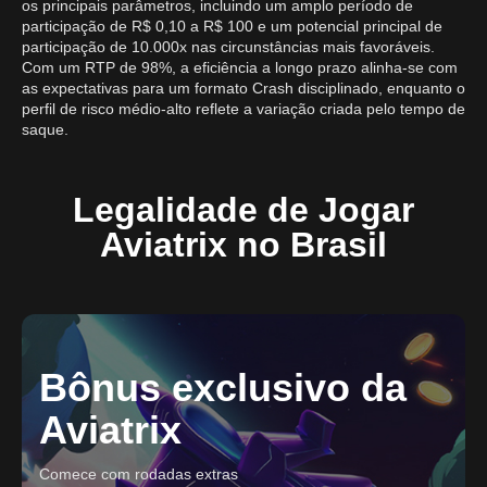
os principais parâmetros, incluindo um amplo período de
participação de R$ 0,10 a R$ 100 e um potencial principal de
participação de 10.000x nas circunstâncias mais favoráveis.
Com um RTP de 98%, a eficiência a longo prazo alinha-se com
as expectativas para um formato Crash disciplinado, enquanto o
perfil de risco médio-alto reflete a variação criada pelo tempo de
saque.
Legalidade de Jogar
Aviatrix no Brasil
Bônus exclusivo da
Aviatrix
Comece com rodadas extras