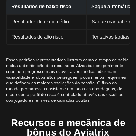
Resultados de baixo risco
Saque automático c
Resultados de risco médio
Saque manual em mu
Resultados de alto risco
Tentativas tardias d
Esses padrões representativos ilustram como o tempo de saída
molda a distribuição dos resultados. Alvos baixos geralmente
criam um progresso mais suave, alvos médios adicionam
variabilidade e alvos altos perseguem picos menos frequentes
que definem as maiores oscilações da sessão. O fluxo da
rodada permanece consistente em todas as abordagens, de
modo que o perfil de risco é controlado através das escolhas
dos jogadores, em vez de camadas ocultas.
Recursos e mecânica de
bônus do Aviatrix