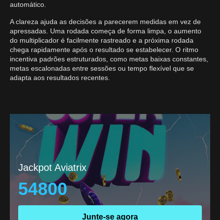
automático.
A clareza ajuda as decisões a parecerem medidas em vez de
apressadas. Uma rodada começa de forma limpa, o aumento
do multiplicador é facilmente rastreado e a próxima rodada
chega rapidamente após o resultado se estabelecer. O ritmo
incentiva padrões estruturados, como metas baixas constantes,
metas escalonadas entre sessões ou tempo flexível que se
adapta aos resultados recentes.
Jackpot Aviatrix
54800
Junte-se agora