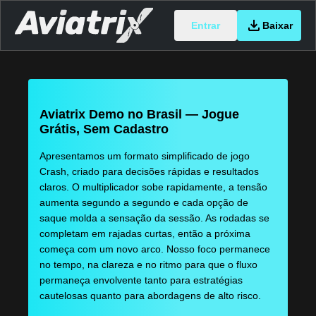
Entrar
Baixar
Aviatrix Demo no Brasil — Jogue
Grátis, Sem Cadastro
Apresentamos um formato simplificado de jogo
Crash, criado para decisões rápidas e resultados
claros. O multiplicador sobe rapidamente, a tensão
aumenta segundo a segundo e cada opção de
saque molda a sensação da sessão. As rodadas se
completam em rajadas curtas, então a próxima
começa com um novo arco. Nosso foco permanece
no tempo, na clareza e no ritmo para que o fluxo
permaneça envolvente tanto para estratégias
cautelosas quanto para abordagens de alto risco.