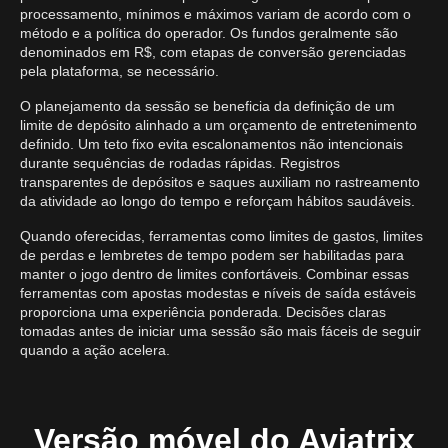
processamento, mínimos e máximos variam de acordo com o
método e a política do operador. Os fundos geralmente são
denominados em R$, com etapas de conversão gerenciadas
pela plataforma, se necessário.
O planejamento da sessão se beneficia da definição de um
limite de depósito alinhado a um orçamento de entretenimento
definido. Um teto fixo evita escalonamentos não intencionais
durante sequências de rodadas rápidas. Registros
transparentes de depósitos e saques auxiliam no rastreamento
da atividade ao longo do tempo e reforçam hábitos saudáveis.
Quando oferecidas, ferramentas como limites de gastos, limites
de perdas e lembretes de tempo podem ser habilitadas para
manter o jogo dentro de limites confortáveis. Combinar essas
ferramentas com apostas modestas e níveis de saída estáveis
proporciona uma experiência ponderada. Decisões claras
tomadas antes de iniciar uma sessão são mais fáceis de seguir
quando a ação acelera.
Versão móvel do Aviatrix