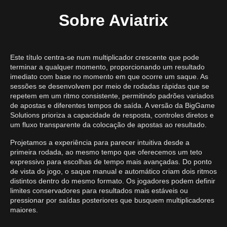
Depósitos, Pagamentos e Jogo Responsável no Brasil
Sobre Aviatrix
Versão móvel do Aviatrix
Perguntas frequentes sobre Aviatrix
Este título centra-se num multiplicador crescente que pode
terminar a qualquer momento, proporcionando um resultado
imediato com base no momento em que ocorre um saque. As
sessões se desenvolvem por meio de rodadas rápidas que se
repetem em um ritmo consistente, permitindo padrões variados
de apostas e diferentes tempos de saída. A versão da BigGame
Solutions prioriza a capacidade de resposta, controles diretos e
um fluxo transparente da colocação de apostas ao resultado.
Projetamos a experiência para parecer intuitiva desde a
primeira rodada, ao mesmo tempo que oferecemos um teto
expressivo para escolhas de tempo mais avançadas. Do ponto
de vista do jogo, o saque manual e automático criam dois ritmos
distintos dentro do mesmo formato. Os jogadores podem definir
limites conservadores para resultados mais estáveis ou
pressionar por saídas posteriores que busquem multiplicadores
maiores.