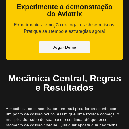
Experimente a demonstração
do Aviatrix
Experimente a emoção de jogar crash sem riscos.
Pratique seu tempo e estratégias agora!
Jogar Demo
Mecânica Central, Regras
e Resultados
A mecânica se concentra em um multiplicador crescente com
um ponto de colisão oculto. Assim que uma rodada começa, o
multiplicador sobe de sua base e continua até que esse
momento de colisão chegue. Qualquer aposta que não tenha