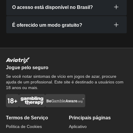
O acesso está disponível no Brasil?
É oferecido um modo gratuito?
Jogue pelo seguro
Se você notar sintomas de vício em jogos de azar, procure
ajuda de um profissional. Este site é destinado a usuários com
18 anos ou mais.
Termos de Serviço
Principais páginas
Política de Cookies
Aplicativo