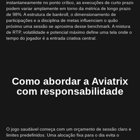
instantaneamente no ponto crítico, as execuções de curto prazo
podem variar amplamente em torno da métrica de longo prazo
de 98%. A estrutura de bankroll, o dimensionamento de
participações e a disciplina de metas influenciam o quão
próximo uma sessão se aproxima desse benchmark. A mistura
de RTP, volatilidade e potencial máximo define uma tela onde o
tempo do jogador é a entrada criativa central.
Como abordar a Aviatrix
com responsabilidade
O jogo saudável começa com um orçamento de sessão claro e
limites predefinidos. Uma alocação fixa para o dia evita o