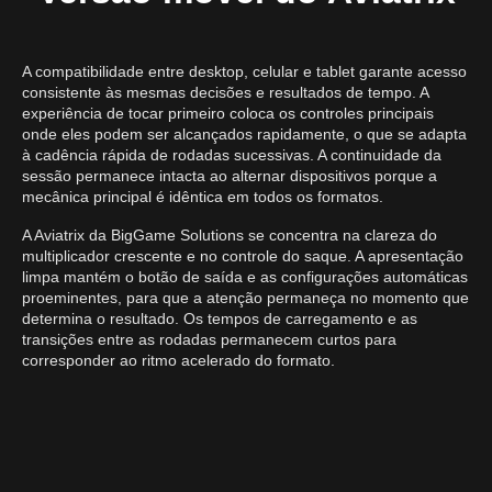
A compatibilidade entre desktop, celular e tablet garante acesso
consistente às mesmas decisões e resultados de tempo. A
experiência de tocar primeiro coloca os controles principais
onde eles podem ser alcançados rapidamente, o que se adapta
à cadência rápida de rodadas sucessivas. A continuidade da
sessão permanece intacta ao alternar dispositivos porque a
mecânica principal é idêntica em todos os formatos.
A Aviatrix da BigGame Solutions se concentra na clareza do
multiplicador crescente e no controle do saque. A apresentação
limpa mantém o botão de saída e as configurações automáticas
proeminentes, para que a atenção permaneça no momento que
determina o resultado. Os tempos de carregamento e as
transições entre as rodadas permanecem curtos para
corresponder ao ritmo acelerado do formato.