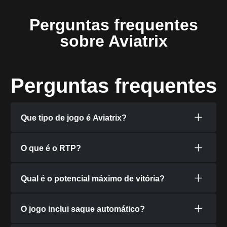
Perguntas frequentes
sobre Aviatrix
Perguntas frequentes
Que tipo de jogo é Aviatrix?
O que é o RTP?
Qual é o potencial máximo de vitória?
O jogo inclui saque automático?