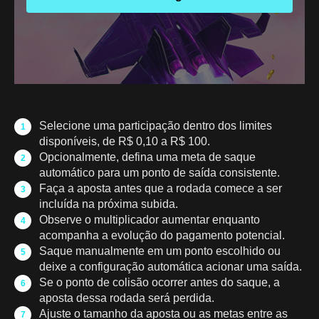
Selecione uma participação dentro dos limites
disponíveis, de R$ 0,10 a R$ 100.
Opcionalmente, defina uma meta de saque
automático para um ponto de saída consistente.
Faça a aposta antes que a rodada comece a ser
incluída na próxima subida.
Observe o multiplicador aumentar enquanto
acompanha a evolução do pagamento potencial.
Saque manualmente em um ponto escolhido ou
deixe a configuração automática acionar uma saída.
Se o ponto de colisão ocorrer antes do saque, a
aposta dessa rodada será perdida.
Ajuste o tamanho da aposta ou as metas entre as