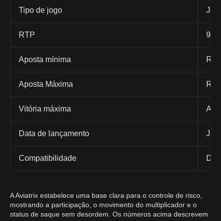
Tipo de jogo
Jogo
RTP
98
Aposta mínima
R$ 
Aposta Máxima
R$ 
Vitória máxima
Apo
Data de lançamento
Jul
Compatibilidade
Desk
A Aviatrix estabelece uma base clara para o controle de risco,
mostrando a participação, o movimento do multiplicador e o
status de saque sem desordem. Os números acima descrevem